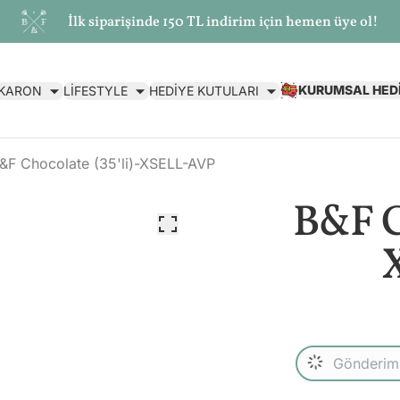
İlk siparişinde 150 TL indirim için hemen üye ol!
KURUMSAL HED
AKARON
LİFESTYLE
HEDİYE KUTULARI
&F Chocolate (35'li)-XSELL-AVP
B&F Ch