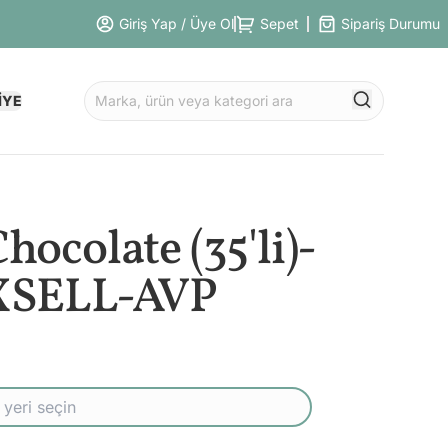
Giriş Yap / Üye Ol
Sepet
Sipariş Durumu
İYE
ocolate (35'li)-
XSELL-AVP