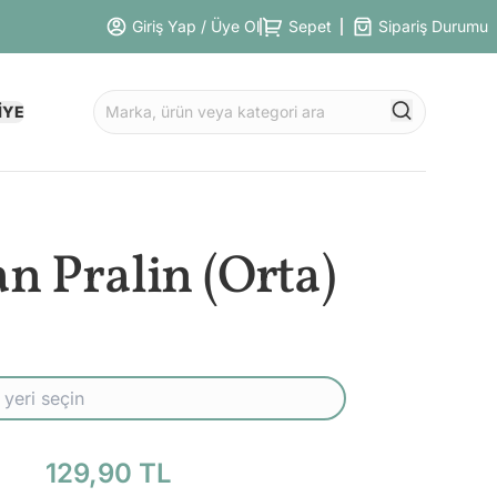
Giriş Yap / Üye Ol
Sepet
Sipariş Durumu
İYE
n Pralin (Orta)
129,90 TL