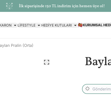
İlk siparişinde 150 TL indirim için hemen üye ol!
KURUMSAL HED
AKARON
LİFESTYLE
HEDİYE KUTULARI
aylan Pralin (Orta)
Bayla