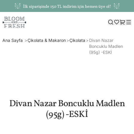
İlk siparişinde 150 TL indirim için hemen üye ol!
Ana Sayfa
Çikolata & Makaron
Çikolata
Divan Nazar
Boncuklu Madlen
(95g) -ESKİ
Divan Nazar Boncuklu Madlen
(95g) -ESKİ