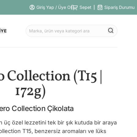
Giriş Yap / Üye Ol
Sepet
Sipariş Durumu
İYE
 Collection (T15 |
172g)
ero Collection Çikolata
 üç özel lezzetini tek bir şık kutuda bir araya
ollection T15, benzersiz aromaları ve lüks