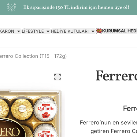
İlk siparişinde 150 TL indirim için hemen üye ol!
KURUMSAL HED
AKARON
LİFESTYLE
HEDİYE KUTULARI
errero Collection (T15 | 172g)
Ferrero
Ferr
Ferrero’nun en sevilen
getiren Ferrero C