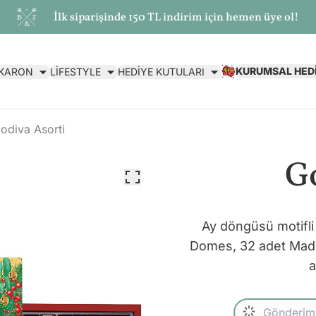
İlk siparişinde 150 TL indirim için hemen üye ol!
KURUMSAL HED
AKARON
LİFESTYLE
HEDİYE KUTULARI
odiva Asorti
Go
Ay döngüsü motifli
Domes, 32 adet Madle
a