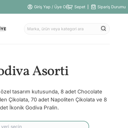
Giriş Yap / Üye Ol
Sepet
Sipariş Durumu
İYE
diva Asorti
 özel tasarım kutusunda, 8 adet Chocolate
n Çikolata, 70 adet Napoliten Çikolata ve 8
det İkonik Godiva Pralin.