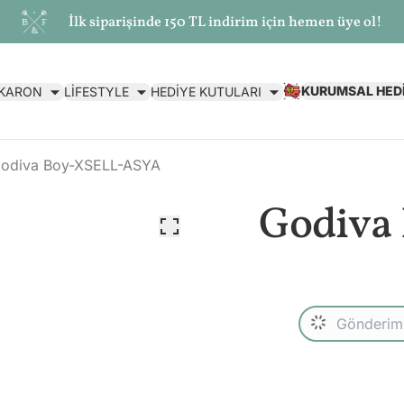
İlk siparişinde 150 TL indirim için hemen üye ol!
KURUMSAL HED
AKARON
LİFESTYLE
HEDİYE KUTULARI
odiva Boy-XSELL-ASYA
Godiva