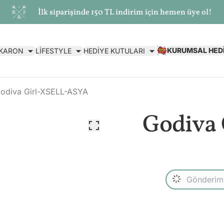
İlk siparişinde 150 TL indirim için hemen üye ol!
KURUMSAL HED
AKARON
LİFESTYLE
HEDİYE KUTULARI
odiva Girl-XSELL-ASYA
Godiva