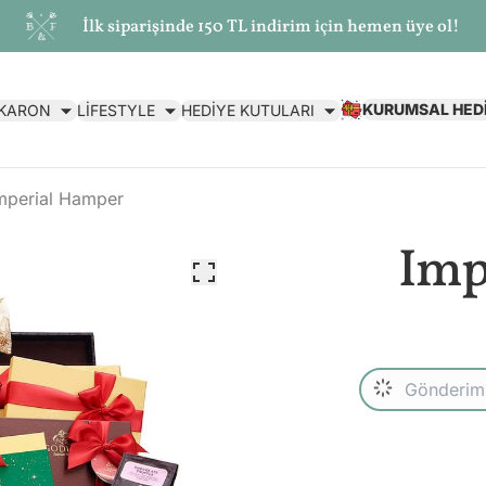
İlk siparişinde 150 TL indirim için hemen üye ol!
KURUMSAL HED
AKARON
LİFESTYLE
HEDİYE KUTULARI
mperial Hamper
Imp