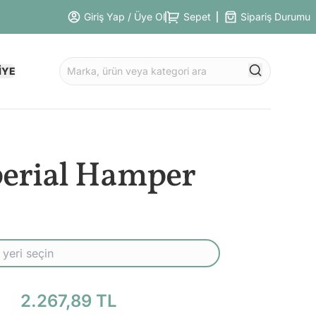
Giriş Yap / Üye Ol
Sepet
Sipariş Durumu
İYE
erial Hamper
2.267,89 TL