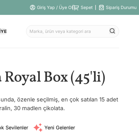
Giriş Yap / Üye Ol
Sepet
Sipariş Durumu
İYE
Royal Box (45'li)
nda, özenle seçilmiş, en çok satılan 15 adet
ralin, 30 madlen çikolata.
k Sevilenler
Yeni Gelenler