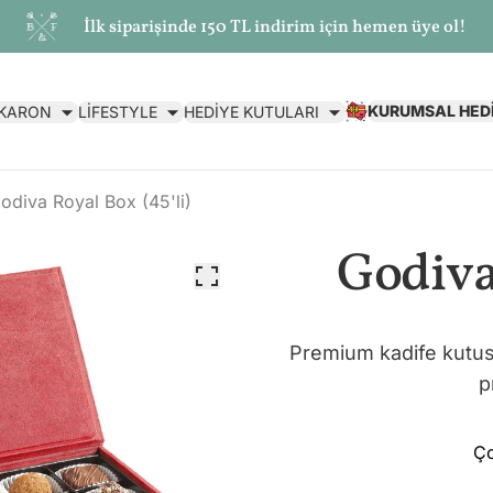
İlk siparişinde 150 TL indirim için hemen üye ol!
KURUMSAL HED
AKARON
LİFESTYLE
HEDİYE KUTULARI
odiva Royal Box (45'li)
Godiva 
Premium kadife kutusu
p
Ço