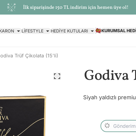
İlk siparişinde 150 TL indirim için hemen üye ol!
KURUMSAL HED
AKARON
LİFESTYLE
HEDİYE KUTULARI
odiva Trüf Çikolata (15'li)
Godiva T
Siyah yaldızlı premi