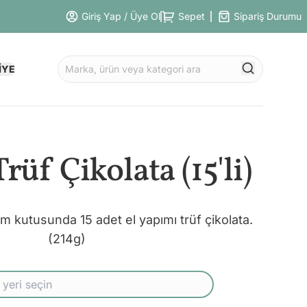
Giriş Yap / Üye Ol
Sepet
Sipariş Durumu
İYE
rüf Çikolata (15'li)
um kutusunda 15 adet el yapımı trüf çikolata.
(214g)