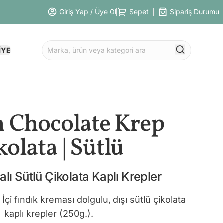
Giriş Yap / Üye Ol
Sepet
Sipariş Durumu
İYE
 Chocolate Krep
kolata | Sütlü
lı Sütlü Çikolata Kaplı Krepler
i fındık kreması dolgulu, dışı sütlü çikolata
kaplı krepler (250g.).