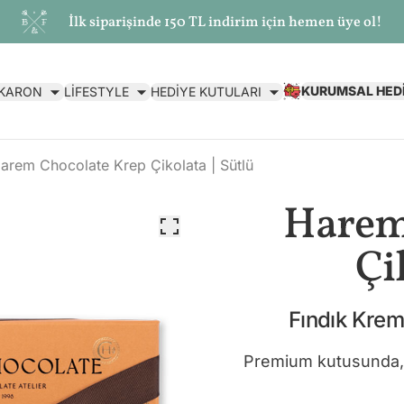
İlk siparişinde 150 TL indirim için hemen üye ol!
KURUMSAL HED
AKARON
LİFESTYLE
HEDİYE KUTULARI
arem Chocolate Krep Çikolata | Sütlü
Harem
Çi
Fındık Krema
Premium kutusunda, İç