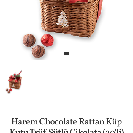
Harem Chocolate Rattan Küp
Kutu Trüf Sütlü Çikolata (20'li)