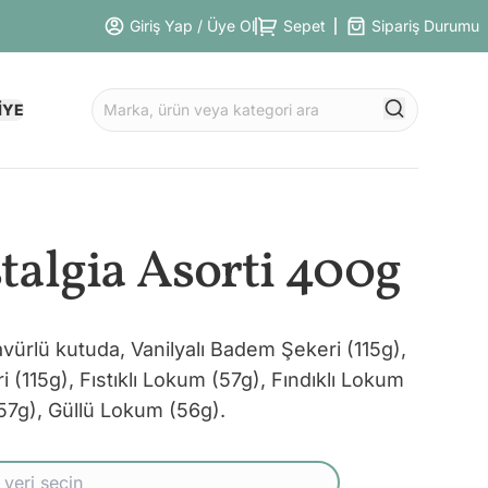
Giriş Yap / Üye Ol
Sepet
Sipariş Durumu
İYE
talgia Asorti 400g
avürlü kutuda, Vanilyalı Badem Şekeri (115g),
(115g), Fıstıklı Lokum (57g), Fındıklı Lokum
57g), Güllü Lokum (56g).