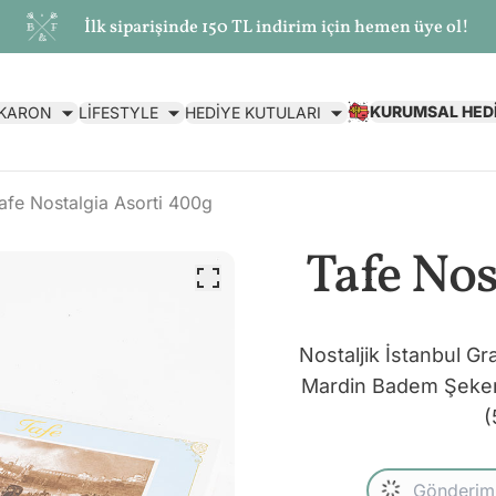
İlk siparişinde 150 TL indirim için hemen üye ol!
KURUMSAL HED
AKARON
LİFESTYLE
HEDİYE KUTULARI
afe Nostalgia Asorti 400g
Tafe Nos
Nostaljik İstanbul Gr
Mardin Badem Şekeri 
(