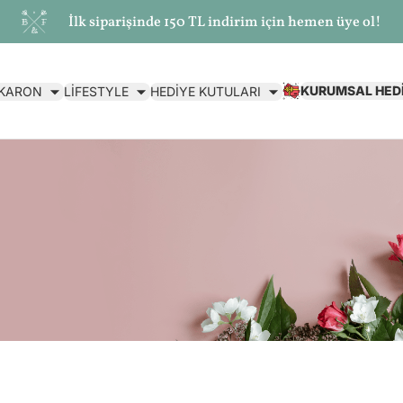
İlk siparişinde 150 TL indirim için hemen üye ol!
KURUMSAL HED
AKARON
LİFESTYLE
HEDİYE KUTULARI