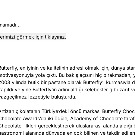
namadı...
rimizi görmek için tıklayınız.
Butterfly, en iyinin ve kalitelinin adresi olmak için, dünya st
motivasyonuyla yola çıktı. Bu bakış açısını hiç bırakmadan, 
2003 yılında butik bir pastane olarak Butterfly’ı kurmasıyla
kapıldı ve yine Butterfly’ın adını aldığı kelebekler gibi zarif
vazgeçilmez lezzetiyle buluşturdu.
Artizan çikolatanın Türkiye’deki öncü markası Butterfly Choco
Chocolate Awards’da iki ödüle, Academy of Chocolate tarafın
Chocolate, ilkleri gerçekleştirerek uluslararası alanda aldığı
gastronomi alanında dünyada en çok bilinen ve takdir edilen 