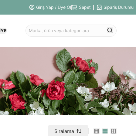
Giriş Yap / Üye Ol
Sepet
Sipariş Durumu
İYE
Sıralama