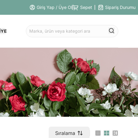
Giriş Yap / Üye Ol
Sepet
Sipariş Durumu
İYE
Sıralama