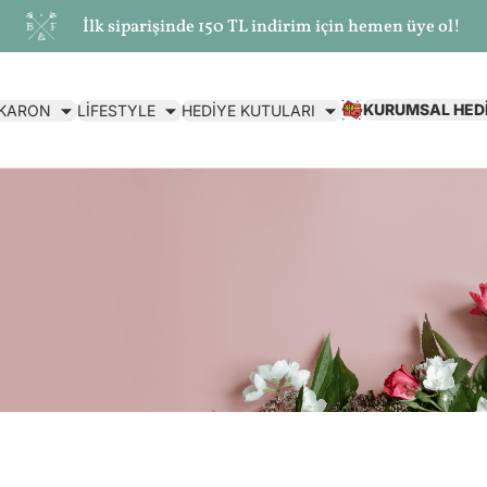
İlk siparişinde 150 TL indirim için hemen üye ol!
KURUMSAL HED
AKARON
LİFESTYLE
HEDİYE KUTULARI