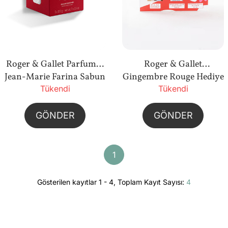
Roger & Gallet Parfumés
Roger & Gallet
Jean-Marie Farina Sabun
Gingembre Rouge Hediye
Tükendi
Seti
Seti (Fular Hediyeli)
Tükendi
GÖNDER
GÖNDER
1
Gösterilen kayıtlar 1 - 4, Toplam Kayıt Sayısı:
4