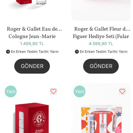
Roger & Gallet Eau de
Roger & Gallet Fleur de
Cologne Jean-Marie
Figuer Hediye Seti (Fular
Farina (30 ml)
Hediyeli)
1.499,90 TL
4.599,90 TL
En Erken Teslim Tarihi: Yarın
En Erken Teslim Tarihi: Yarın
GÖNDER
GÖNDER
Yeni
Yeni