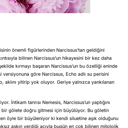
inin önemli figürlerinden Narcissus’tan geldiğini
ıntısıyla bilinen Narcissus’un hikayesini bir kez daha
r şekilde kırmayı başaran Narcissus’un bu özelliği eninde
i versiyonuna göre Narcissus, Echo adlı su perisini
, aklını yitirip yok oluyor. Geriye yalnızca yankılanan
miyor. İntikam tanrısı Nemesis, Narcissus’un yaptığını
ir gölete doğru gitmesi için büyülüyor. Bu göletin
n öyle bir büyüleniyor ki kendi siluetine aşık olduğunu
lıksız aşkın verdiği acıyla bugün en çok bilinen mitolojik