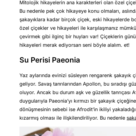
Mitolojik hikayelerin ana karakterleri olan özel çiç
Bu nedenle pek çok hikayeye konu olmaları, aslında 
şakayıklara kadar birçok çiçek, eski hikayelerde b
özel çiçekler ve hikayeleri ile karşılaşmanız mümkü
çevirmek gibi ilginç bir huyları var! Çiçeklerin g
hikayeleri merak ediyorsan seni böyle alalım. et!
Su Perisi Paeonia
Yaz aylarında evinizi süsleyen rengarenk şakayık çi
geliyor. Savaş tanrılarından Apollon, bu sıradışı gü
oluyor. Ancak bu durum aşk ve güzellik tanrıçası Af
duygularıyla Paeonia’yı kırmızı bir şakayık çiçeğin
dönüşmesinin sebebi ise Afrodit’in ikiliyi yakaladığ
kızarmış olması ile ilişkilendiriliyor. Bu nedenle
şaka