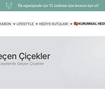
İlk siparişinde 150 TL indirim için hemen üye ol!
KURUMSAL HED
AKARON
LİFESTYLE
HEDİYE KUTULARI
eçen Çiçekler
ikayelerde Geçen Çiçekler