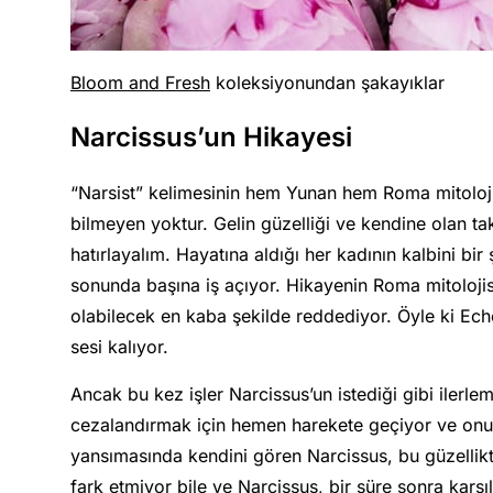
Bloom and Fresh
koleksiyonundan şakayıklar
Narcissus’un Hikayesi
“Narsist” kelimesinin hem Yunan hem Roma mitolojis
bilmeyen yoktur. Gelin güzelliği ve kendine olan tak
hatırlayalım. Hayatına aldığı her kadının kalbini bi
sonunda başına iş açıyor. Hikayenin Roma mitolojis
olabilecek en kaba şekilde reddediyor. Öyle ki Echo
sesi kalıyor.
Ancak bu kez işler Narcissus’un istediği gibi ilerle
cezalandırmak için hemen harekete geçiyor ve onu b
yansımasında kendini gören Narcissus, bu güzellikte
fark etmiyor bile ve Narcissus, bir süre sonra karşı