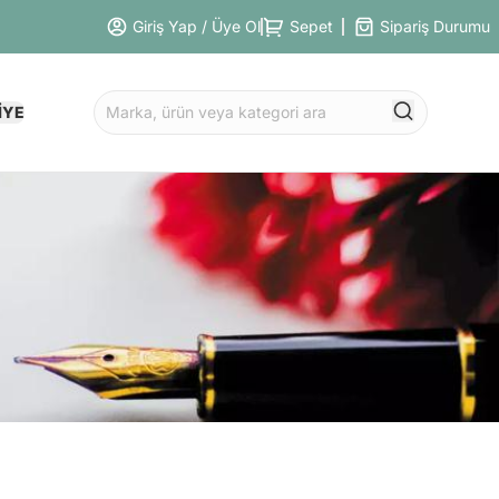
Giriş Yap / Üye Ol
Sepet
Sipariş Durumu
İYE