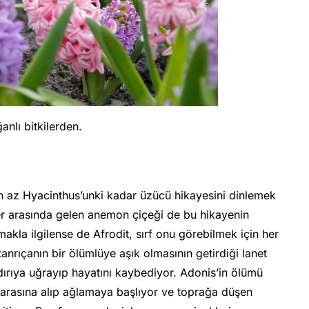
anlı bitkilerden.
 en az Hyacinthus’unki kadar üzücü hikayesini dinlemek
ler arasında gelen anemon çiçeği de bu hikayenin
akla ilgilense de Afrodit, sırf onu görebilmek için her
anrıçanın bir ölümlüye aşık olmasının getirdiği lanet
ırıya uğrayıp hayatını kaybediyor. Adonis’in ölümü
ı arasına alıp ağlamaya başlıyor ve toprağa düşen