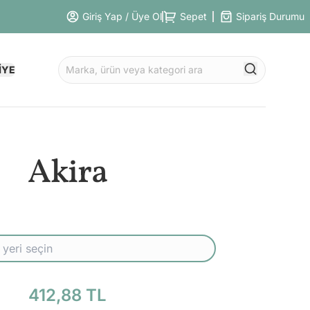
Giriş Yap / Üye Ol
Sepet
Sipariş Durumu
İYE
Akira
412,88 TL