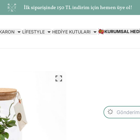
İlk siparişinde 150 TL indirim için hemen üye ol!
KURUMSAL HED
AKARON
LİFESTYLE
HEDİYE KUTULARI