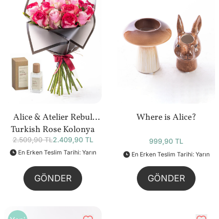
Alice & Atelier Rebul
Where is Alice?
Turkish Rose Kolonya
2.509,90 TL
2.409,90 TL
(50 ml) Bundle
999,90 TL
En Erken Teslim Tarihi: Yarın
En Erken Teslim Tarihi: Yarın
GÖNDER
GÖNDER