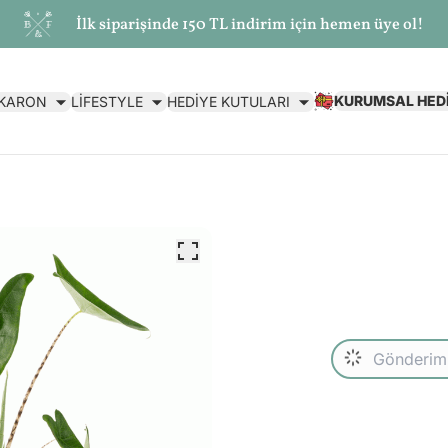
İlk siparişinde 150 TL indirim için hemen üye ol!
KURUMSAL HED
AKARON
LİFESTYLE
HEDİYE KUTULARI