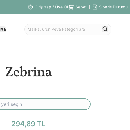
Giriş Yap / Üye Ol
Sepet
Sipariş Durumu
İYE
Zebrina
294,89 TL