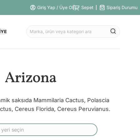
Giriş Yap / Üye Ol
Sepet
Sipariş Durumu
İYE
Arizona
eramik saksıda Mammilaria Cactus, Polascia
ctus, Cereus Florida, Cereus Peruvianus.