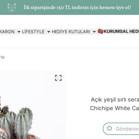
İlk siparişinde 150 TL indirim için hemen üye ol!
KURUMSAL HED
AKARON
LİFESTYLE
HEDİYE KUTULARI
na
Açık yeşil sırlı s
Chichipe White Ca