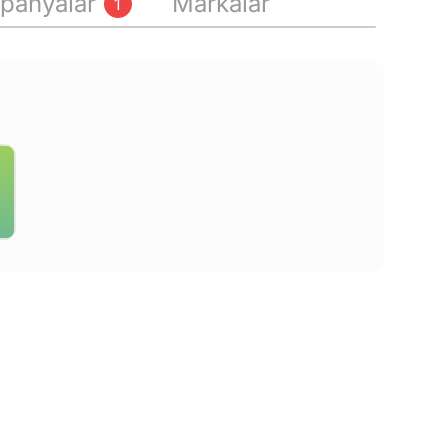
panyalar
Markalar
1