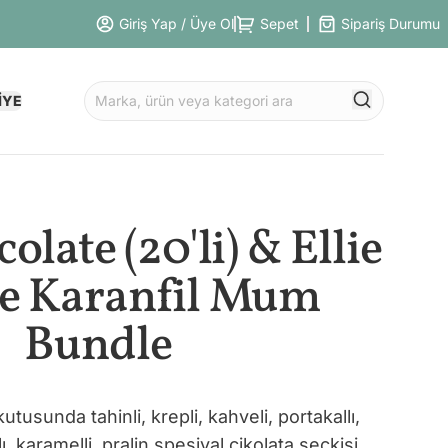
Giriş Yap / Üye Ol
Sepet
Sipariş Durumu
İYE
late (20'li) & Ellie
e Karanfil Mum
Bundle
utusunda tahinli, krepli, kahveli, portakallı,
klı, karamelli, pralin spesiyal çikolata seçkisi