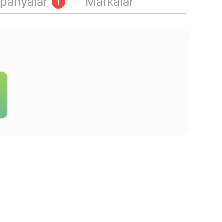
panyalar
Markalar
1