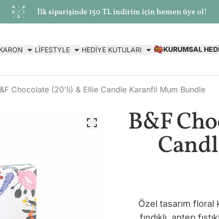
İlk siparişinde 150 TL indirim için hemen üye ol!
KURUMSAL HED
AKARON
LİFESTYLE
HEDİYE KUTULARI
&F Chocolate (20'li) & Ellie Candle Karanfil Mum Bundle
B&F Choco
Candl
Özel tasarım floral k
fındıklı, antep fıstı