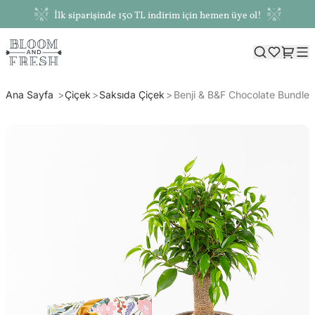
İlk siparişinde 150 TL indirim için hemen üye ol!
Ana Sayfa
Çiçek
Saksıda Çiçek
Benji & B&F Chocolate Bundle