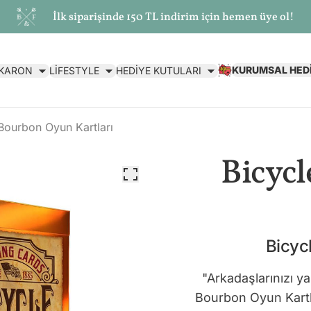
İlk siparişinde 150 TL indirim için hemen üye ol!
KURUMSAL HED
AKARON
LİFESTYLE
HEDİYE KUTULARI
Bourbon Oyun Kartları
Bicyc
Bicyc
"Arkadaşlarınızı ya
Bourbon Oyun Kartla