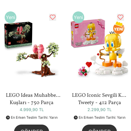
Yeni
Yeni
LEGO Ideas Muhabbet
LEGO Iconic Sevgili Kuş
Kuşları - 750 Parça
Tweety - 412 Parça
(21365)
(40824)
4.999,90 TL
2.299,90 TL
En Erken Teslim Tarihi: Yarın
En Erken Teslim Tarihi: Yarın