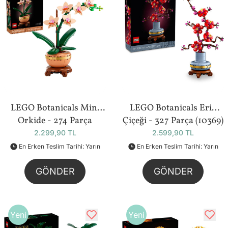
LEGO Botanicals Mini
LEGO Botanicals Erik
Orkide - 274 Parça
Çiçeği - 327 Parça (10369)
(10343)
2.299,90 TL
2.599,90 TL
En Erken Teslim Tarihi: Yarın
En Erken Teslim Tarihi: Yarın
GÖNDER
GÖNDER
Yeni
Yeni