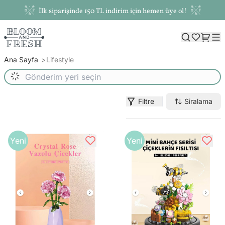
İlk siparişinde 150 TL indirim için hemen üye ol!
Ana Sayfa
Lifestyle
Filtre
Siralama
Yeni
Yeni