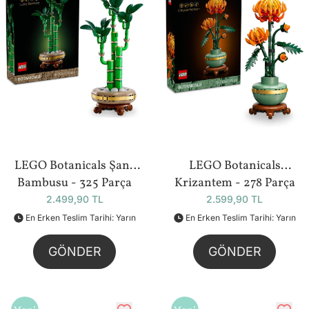
LEGO Botanicals Şans
LEGO Botanicals
Bambusu - 325 Parça
Krizantem - 278 Parça
(10344)
(10368)
2.499,90 TL
2.599,90 TL
En Erken Teslim Tarihi: Yarın
En Erken Teslim Tarihi: Yarın
GÖNDER
GÖNDER