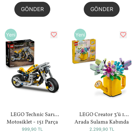
GÖNDER
GÖNDER
Yeni
Yeni
LEGO Technic Sarı
LEGO Creator 3’ü 1
Motosiklet - 151 Parça
Arada Sulama Kabında
(42225)
Çiçekler - 420 Parça
999,90 TL
2.299,90 TL