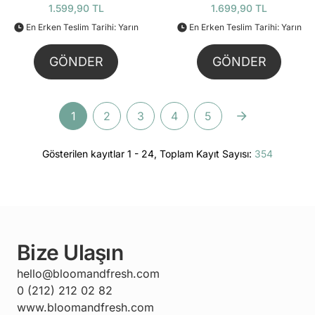
(40725)
268 Parça ( 31380)
1.599,90 TL
1.699,90 TL
En Erken Teslim Tarihi: Yarın
En Erken Teslim Tarihi: Yarın
GÖNDER
GÖNDER
1
2
3
4
5
Gösterilen kayıtlar 1 - 24, Toplam Kayıt Sayısı:
354
Bize Ulaşın
hello@bloomandfresh.com
0 (212) 212 02 82
www.bloomandfresh.com