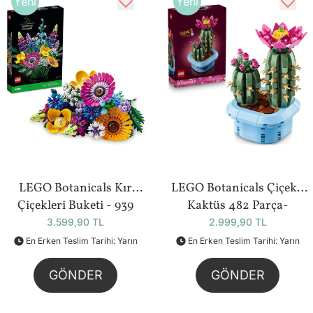
Yeni
Yeni
LEGO Botanicals Kır
LEGO Botanicals Çiçekli
Çiçekleri Buketi - 939
Kaktüs 482 Parça-
Parça (10313)
(11509)
3.599,90 TL
2.999,90 TL
En Erken Teslim Tarihi: Yarın
En Erken Teslim Tarihi: Yarın
GÖNDER
GÖNDER