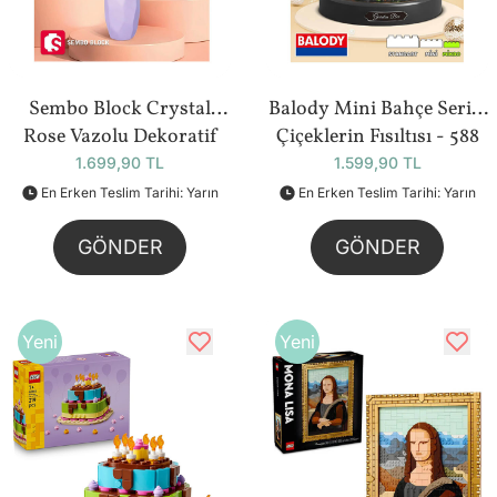
Sembo Block Crystal
Balody Mini Bahçe Serisi
Rose Vazolu Dekoratif
Çiçeklerin Fısıltısı - 588
Güller - 261 Parça
Parça (BL16368)
1.699,90 TL
1.599,90 TL
(611066)
En Erken Teslim Tarihi: Yarın
En Erken Teslim Tarihi: Yarın
GÖNDER
GÖNDER
Yeni
Yeni