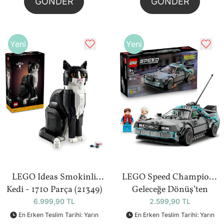
GÖNDER
GÖNDER
Yeni
Yeni
LEGO Ideas Smokinli
LEGO Speed Champions
Kedi - 1710 Parça (21349)
Geleceğe Dönüş’ten
Zaman Makinesi - 357
6.999,90 TL
2.599,90 TL
Parça (77256)
En Erken Teslim Tarihi: Yarın
En Erken Teslim Tarihi: Yarın