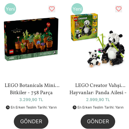
Yeni
Yeni
LEGO Botanicals Minik
LEGO Creator Vahşi
Bitkiler - 758 Parça
Hayvanlar: Panda Ailesi -
(10329)
626 Parça (31165)
3.299,90 TL
2.999,90 TL
En Erken Teslim Tarihi: Yarın
En Erken Teslim Tarihi: Yarın
GÖNDER
GÖNDER