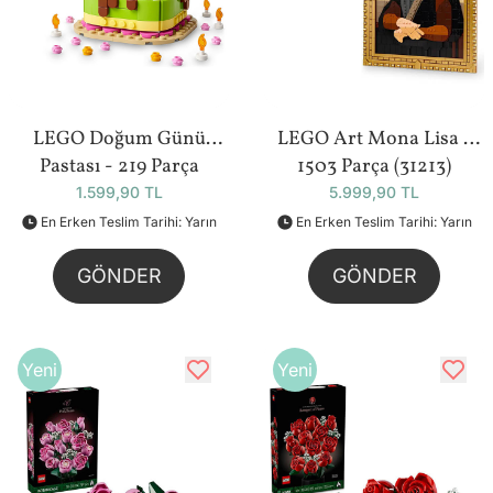
LEGO Doğum Günü
LEGO Art Mona Lisa -
Pastası - 219 Parça
1503 Parça (31213)
(40815)
1.599,90 TL
5.999,90 TL
En Erken Teslim Tarihi: Yarın
En Erken Teslim Tarihi: Yarın
GÖNDER
GÖNDER
Yeni
Yeni