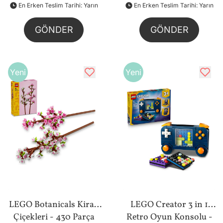
(31149)
En Erken Teslim Tarihi: Yarın
En Erken Teslim Tarihi: Yarın
GÖNDER
GÖNDER
Yeni
Yeni
LEGO Botanicals Kiraz
LEGO Creator 3 in 1
Çiçekleri - 430 Parça
Retro Oyun Konsolu -