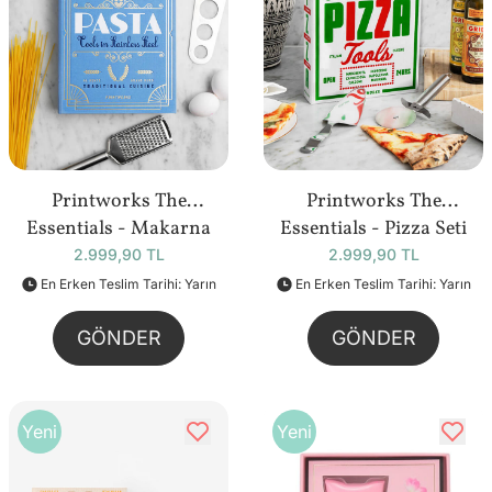
Printworks The
Printworks The
Essentials - Makarna
Essentials - Pizza Seti
Seti
2.999,90 TL
2.999,90 TL
En Erken Teslim Tarihi: Yarın
En Erken Teslim Tarihi: Yarın
GÖNDER
GÖNDER
Yeni
Yeni