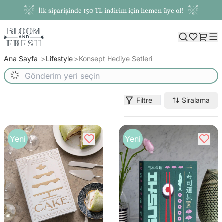
İlk siparişinde 150 TL indirim için hemen üye ol!
Ana Sayfa
Lifestyle
Konsept Hediye Setleri
Filtre
Siralama
Yeni
Yeni