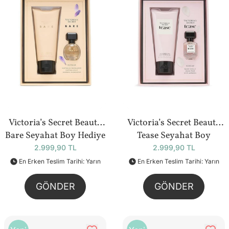
Victoria’s Secret Beauty
Victoria’s Secret Beauty
Bare Seyahat Boy Hediye
Tease Seyahat Boy
Seti
Hediye Seti
2.999,90 TL
2.999,90 TL
En Erken Teslim Tarihi: Yarın
En Erken Teslim Tarihi: Yarın
GÖNDER
GÖNDER