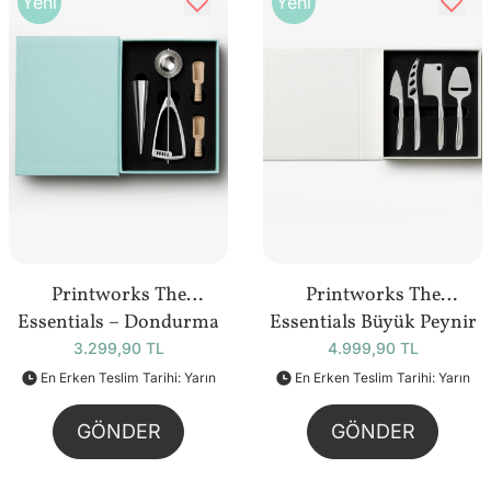
Yeni
Yeni
Printworks The
Printworks The
Essentials – Dondurma
Essentials Büyük Peynir
Seti
Aksesuarları Seti
3.299,90 TL
4.999,90 TL
En Erken Teslim Tarihi: Yarın
En Erken Teslim Tarihi: Yarın
GÖNDER
GÖNDER