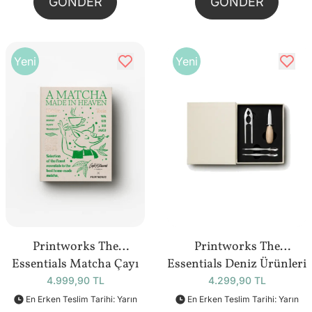
GÖNDER
GÖNDER
Yeni
Yeni
Printworks The
Printworks The
Essentials Matcha Çayı
Essentials Deniz Ürünleri
Yapım Seti
Seti
4.999,90 TL
4.299,90 TL
En Erken Teslim Tarihi: Yarın
En Erken Teslim Tarihi: Yarın