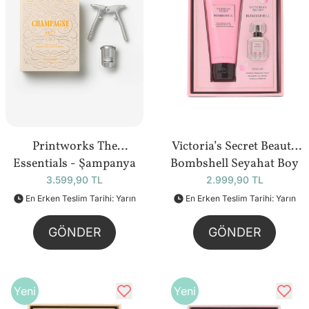
Printworks The
Victoria’s Secret Beauty
Essentials - Şampanya
Bombshell Seyahat Boy
Seti
Hediye Seti
3.599,90 TL
2.999,90 TL
En Erken Teslim Tarihi: Yarın
En Erken Teslim Tarihi: Yarın
GÖNDER
GÖNDER
Yeni
Yeni