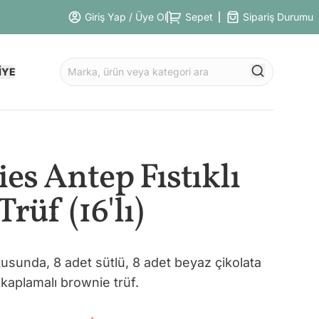
Giriş Yap / Üye Ol
Sepet
Sipariş Durumu
İYE
es Antep Fıstıklı
Trüf (16'lı)
sunda, 8 adet sütlü, 8 adet beyaz çikolata
kaplamalı brownie trüf.