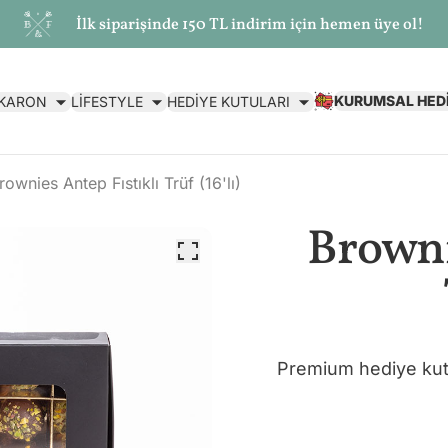
İlk siparişinde 150 TL indirim için hemen üye ol!
KURUMSAL HED
AKARON
LİFESTYLE
HEDİYE KUTULARI
rownies Antep Fıstıklı Trüf (16'lı)
Browni
Premium hediye kutu