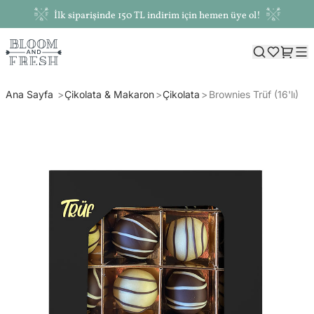
İlk siparişinde 150 TL indirim için hemen üye ol!
Ana Sayfa
Çikolata & Makaron
Çikolata
Brownies Trüf (16'lı)