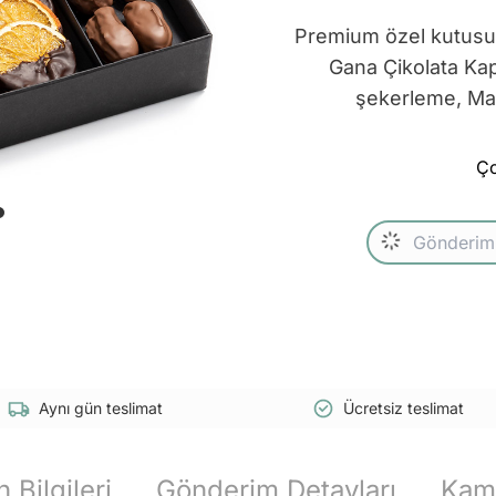
Premium özel kutusun
Gana Çikolata Kap
şekerleme, Mad
Ço
Aynı gün teslimat
Ücretsiz teslimat
 Bilgileri
Gönderim Detayları
Kam