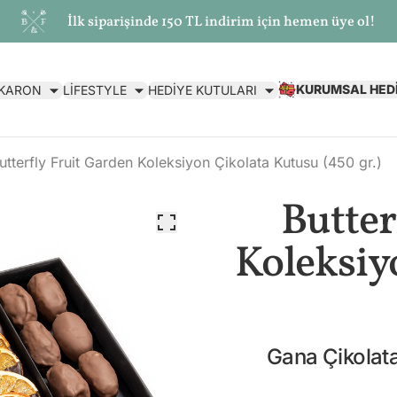
İlk siparişinde 150 TL indirim için hemen üye ol!
KURUMSAL HED
AKARON
LİFESTYLE
HEDİYE KUTULARI
utterfly Fruit Garden Koleksiyon Çikolata Kutusu (450 gr.)
Butter
Koleksiy
Gana Çikolata