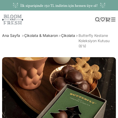
İlk siparişinde 150 TL indirim için hemen üye ol!
Ana Sayfa
Çikolata & Makaron
Çikolata
Butterfly Kestane
Koleksiyon Kutusu
(6'lı)