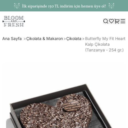
İlk siparişinde 150 TL indirim için hemen üye ol!
Ana Sayfa
Çikolata & Makaron
Çikolata
Butterfly My Fit Heart
Kalp Çikolata
(Tanzanya - 254 gr.)