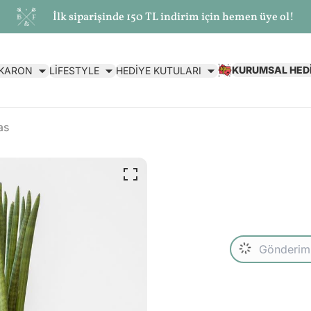
İlk siparişinde 150 TL indirim için hemen üye ol!
KURUMSAL HED
AKARON
LİFESTYLE
HEDİYE KUTULARI
as