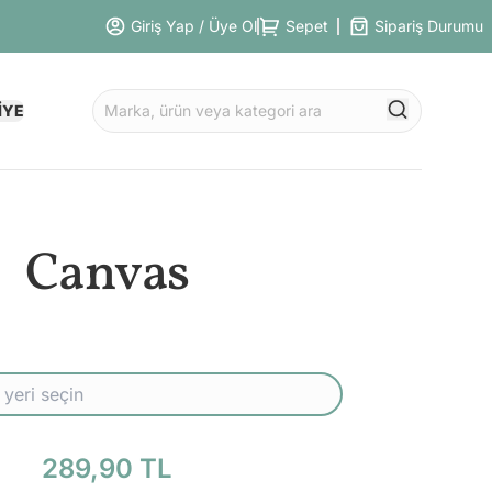
Giriş Yap / Üye Ol
Sepet
Sipariş Durumu
İYE
Canvas
289,90 TL