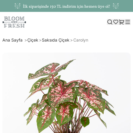
İlk siparişinde 150 TL indirim için hemen üye ol!
Ana Sayfa
Çiçek
Saksıda Çiçek
Carolyn