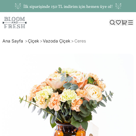
İlk siparişinde 150 TL indirim için hemen üye ol!
Ana Sayfa
Çiçek
Vazoda Çiçek
Ceres