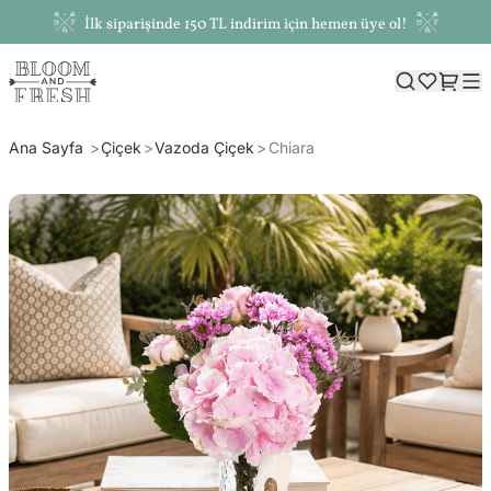
İlk siparişinde 150 TL indirim için hemen üye ol!
Ana Sayfa
Çiçek
Vazoda Çiçek
Chiara