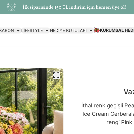
İlk siparişinde 150 TL indirim için hemen üye ol!
KURUMSAL HED
AKARON
LİFESTYLE
HEDİYE KUTULARI
Va
İthal renk geçişli 
Ice Cream Gerberalar
rengi Pink