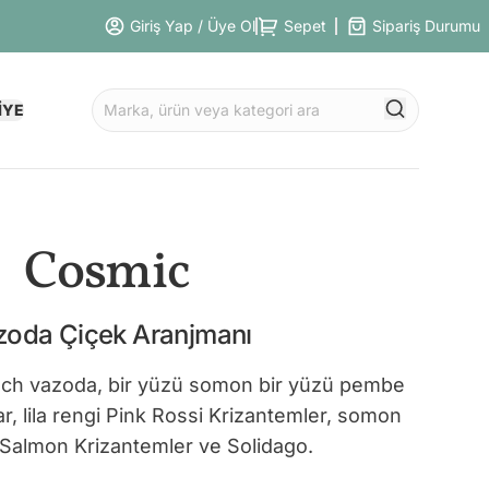
Giriş Yap / Üye Ol
Sepet
Sipariş Durumu
İYE
Cosmic
zoda Çiçek Aranjmanı
Peach vazoda, bir yüzü somon bir yüzü pembe
, lila rengi Pink Rossi Krizantemler, somon
 Salmon Krizantemler ve Solidago.