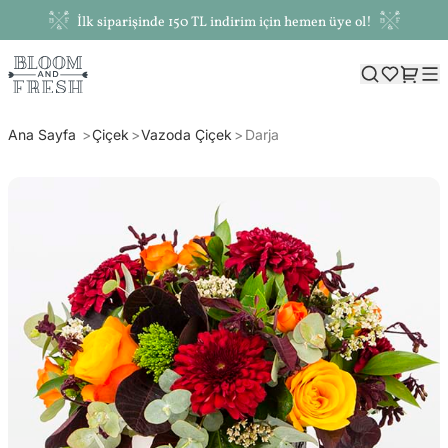
İlk siparişinde 150 TL indirim için hemen üye ol!
Ana Sayfa
Çiçek
Vazoda Çiçek
Darja