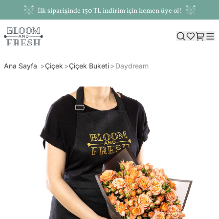
İlk siparişinde 150 TL indirim için hemen üye ol!
Ana Sayfa
Çiçek
Çiçek Buketi
Daydream