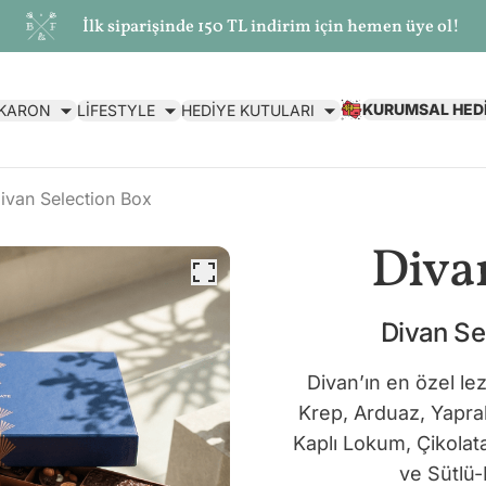
İlk siparişinde 150 TL indirim için hemen üye ol!
KURUMSAL HED
AKARON
LİFESTYLE
HEDİYE KUTULARI
ivan Selection Box
Diva
Divan Se
Divan’ın en özel lez
Krep, Arduaz, Yaprak
Kaplı Lokum, Çikolat
ve Sütlü-