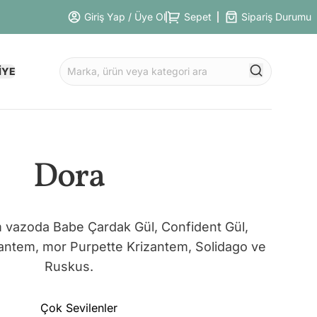
Giriş Yap / Üye Ol
Sepet
Sipariş Durumu
İYE
Dora
 vazoda Babe Çardak Gül, Confident Gül,
antem, mor Purpette Krizantem, Solidago ve
Ruskus.
Çok Sevilenler