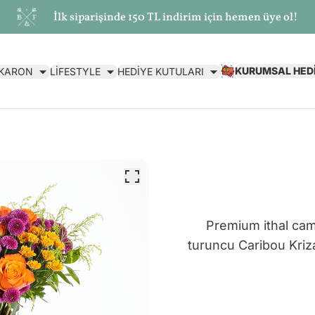
İlk siparişinde 150 TL indirim için hemen üye ol!
KURUMSAL HED
AKARON
LİFESTYLE
HEDİYE KUTULARI
Premium ithal cam
turuncu Caribou Kriz