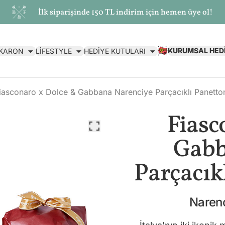
İlk siparişinde 150 TL indirim için hemen üye ol!
KURUMSAL HED
AKARON
LİFESTYLE
HEDİYE KUTULARI
iasconaro x Dolce & Gabbana Narenciye Parçacıklı Panetto
Fiasc
Gabb
Parçacık
Narenc