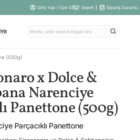
Giriş Yap / Üye Ol
Sepet
Sipariş Durumu
İYE
ne (500g)
onaro x Dolce &
ana Narenciye
lı Panettone (500g)
iye Parçacıklı Panettone