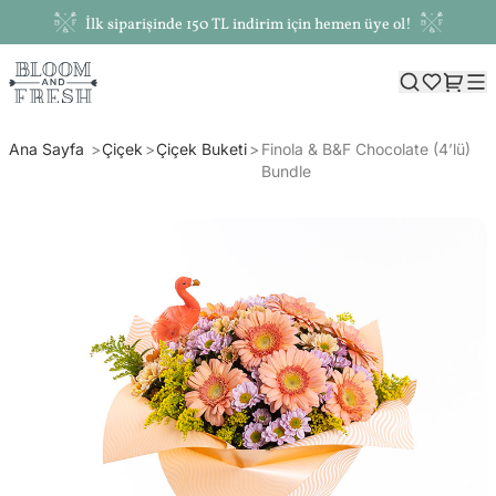
İlk siparişinde 150 TL indirim için hemen üye ol!
Ana Sayfa
Çiçek
Çiçek Buketi
Finola & B&F Chocolate (4’lü)
Bundle