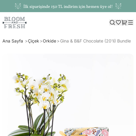
İlk siparişinde 150 TL indirim için hemen üye ol!
Ana Sayfa
Çiçek
Orkide
Gina & B&F Chocolate (20'li) Bundle