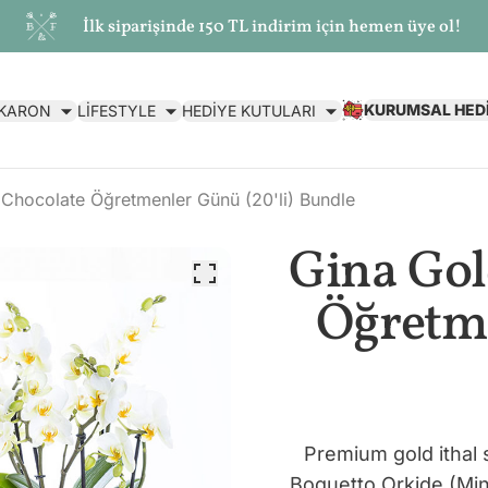
İlk siparişinde 150 TL indirim için hemen üye ol!
KURUMSAL HED
AKARON
LİFESTYLE
HEDİYE KUTULARI
Chocolate Öğretmenler Günü (20'li) Bundle
Gina Gol
Öğretme
Premium gold ithal
Boquetto Orkide (Min