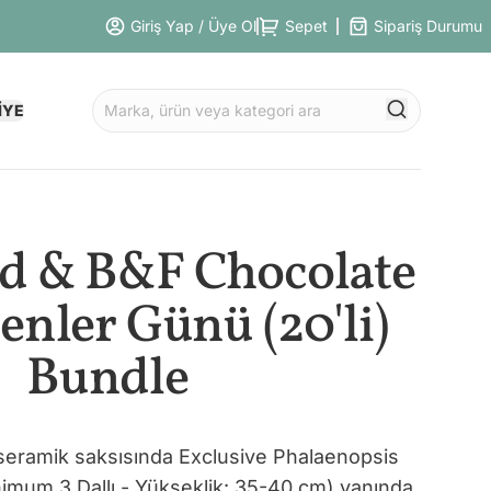
Giriş Yap / Üye Ol
Sepet
Sipariş Durumu
İYE
d & B&F Chocolate
nler Günü (20'li)
Bundle
 seramik saksısında Exclusive Phalaenopsis
imum 3 Dallı - Yükseklik: 35-40 cm) yanında