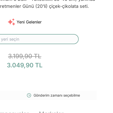
tmenler Günü (20'li) çiçek-çikolata seti.
Yeni Gelenler
3.199,90 TL
3.049,90 TL
Gönderim zamanı seçebilme