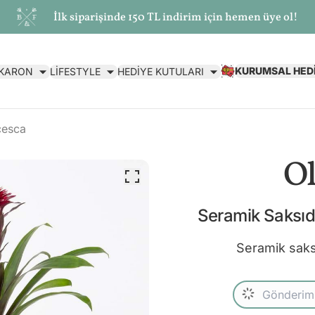
İlk siparişinde 150 TL indirim için hemen üye ol!
KURUMSAL HED
AKARON
LİFESTYLE
HEDİYE KUTULARI
cesca
Ol
Seramik Saksı
Seramik saks