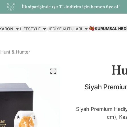
İlk siparişinde 150 TL indirim için hemen üye ol!
KURUMSAL HED
AKARON
LİFESTYLE
HEDİYE KUTULARI
Hunt & Hunter
Hu
Siyah Premium
Siyah Premium Hediye
cm), Ka