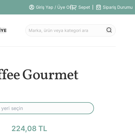
Giriş Yap / Üye Ol
Sepet
Sipariş Durumu
İYE
ffee Gourmet
224,08 TL