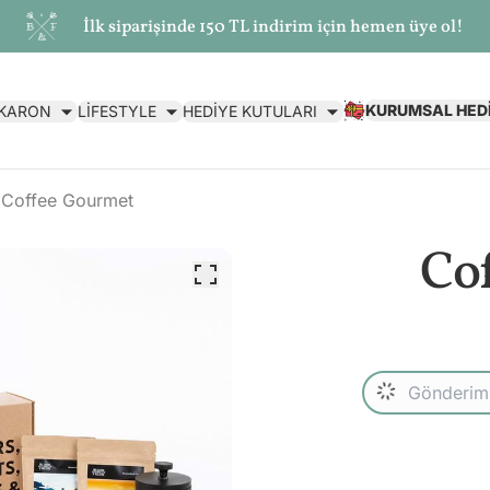
İlk siparişinde 150 TL indirim için hemen üye ol!
KURUMSAL HED
AKARON
LİFESTYLE
HEDİYE KUTULARI
Coffee Gourmet
Co