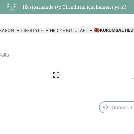
İlk siparişinde 150 TL indirim için hemen üye ol!
KURUMSAL HED
AKARON
LİFESTYLE
HEDİYE KUTULARI
alla