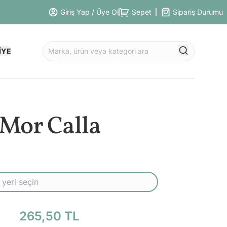
Giriş Yap / Üye Ol
Sepet
Sipariş Durumu
İYE
Mor Calla
265,50 TL