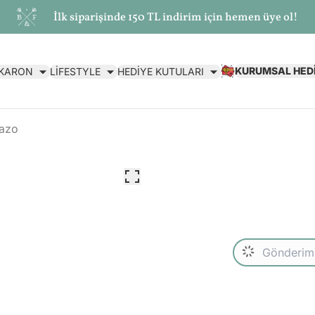
İlk siparişinde 150 TL indirim için hemen üye ol!
KURUMSAL HED
AKARON
LİFESTYLE
HEDİYE KUTULARI
Vazo