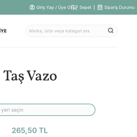
Giriş Yap / Üye Ol
Sepet
Sipariş Durumu
İYE
Taş Vazo
265,50 TL