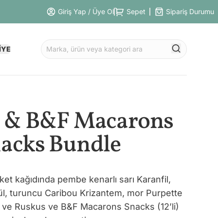
Giriş Yap / Üye Ol
Sepet
Sipariş Durumu
İYE
a & B&F Macarons
acks Bundle
uket kağıdında pembe kenarlı sarı Karanfil,
l, turuncu Caribou Krizantem, mor Purpette
 ve Ruskus ve B&F Macarons Snacks (12’li)