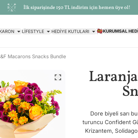
İlk siparişinde 150 TL indirim için hemen üye ol!
KURUMSAL HED
AKARON
LİFESTYLE
HEDİYE KUTULARI
B&F Macarons Snacks Bundle
Laranj
Sn
Dore biyeli sarı b
turuncu Confident Gü
Krizantem, Solidago