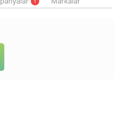
panyalar
Markalar
1